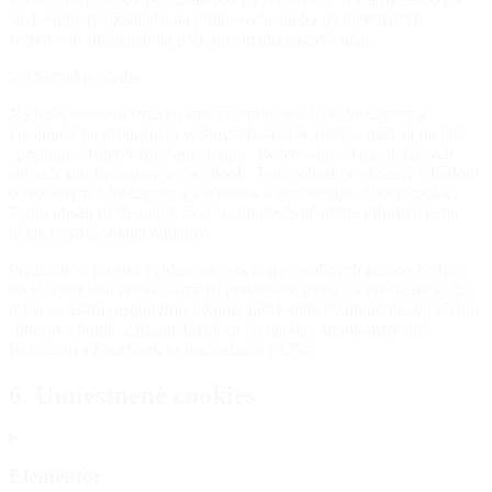
sledovanie používateľa na tomto webe alebo na niekoľkých
webových stránkach na podobné marketingové účely.
5.3 Sociálne médiá
Na našu webovú stránku sme zahrnuli obsah od Instagram a
Facebook na propagáciu webových stránok (napr. „páči sa mi to“,
„pripnutie“) alebo zdieľanie (napr. „tweetovanie“) na sociálnych
sieťach ako Instagram a Facebook. Tento obsah je vložený s kódom
odvodeným z Instagram a Facebook a umiestňuje súbory cookie.
Tento obsah môže uchovávať a spracovávať určité informácie na
účely prispôsobenej reklamy.
Prečítajte si prosím vyhlásenie o ochrane osobných údajov týchto
sociálnych sietí (ktoré sa môžu pravidelne meniť) a prečítajte si, čo
robia s vašimi (osobnými) údajmi, ktoré spracúvajú pomocou týchto
súborov cookie. Získané údaje sú čo najviac anonymizované.
Instagram a Facebook sa nachádzajú v USA.
6. Umiestnené cookies
Elementor