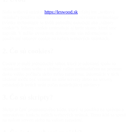
Naša webová stránka,
https://leswood.sk
(ďalej len „webová
stránka“) používa súbory cookie a ďalšie súvisiace technológie
(všetky technológie sa kvôli pohodliu označujú ako „súbory
cookie“). Súbory cookie umiestňujú aj tretie strany, ktoré sme
zapojili. V nižšie uvedenom dokumente vás informujeme o
používaní súborov cookie na našich webových stránkach.
2. Čo sú cookies?
Cookie je malý jednoduchý súbor, ktorý je odoslaný spolu so
stránkami tohto webu a uložený vašim prehliadačom na pevnom
disku vášho počítača alebo iného zariadenia. Informácie v nich
uložené môžu byť vrátené na naše servery alebo na servery
príslušných tretích strán počas nasledujúcej návštevy.
3. Čo sú skripty?
Skript je časť programového kódu, ktorý sa používa na správnu a
interaktívnu funkciu našich webových stránok. Tento kód sa spustí
na našom serveri alebo na vašom zariadení.