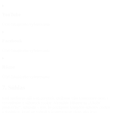
Consent
to
YouTube
service
google-
Účel čakajúceho vyšetrovania
fonts
Consent
to
Facebook
service
youtube
Účel čakajúceho vyšetrovania
Consent
to
Rôzne
service
facebook
Účel čakajúceho vyšetrovania
Consent
7. Súhlas
to
service
Keď navštívite náš web prvýkrát, ukážeme vám kontextové okno s
rôzne
vysvetlením o súboroch cookie. Akonáhle kliknete na „Uložiť
predvoľby“, súhlasíte s tým, že použijeme kategórie súborov cookie
a doplnkov, ktoré ste vybrali v kontextovom okne, ako je to