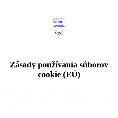
Preskočiť
na
obsah
MENU
Zásady používania súborov
cookie (EÚ)
Tieto Zásady používania súborov cookie boli naposledy
aktualizované 8. marec 2024 a vzťahujú sa na občanov a legálne
osoby s trvalým pobytom v Európskom hospodárskom priestore a
Švajčiarsku.
1. Úvod