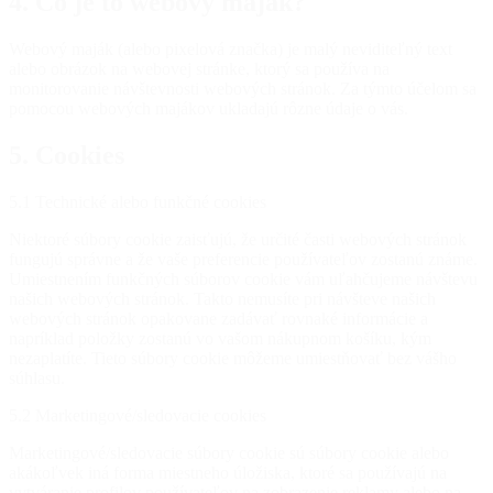
4. Čo je to webový maják?
Webový maják (alebo pixelová značka) je malý neviditeľný text
alebo obrázok na webovej stránke, ktorý sa používa na
monitorovanie návštevnosti webových stránok. Za týmto účelom sa
pomocou webových majákov ukladajú rôzne údaje o vás.
5. Cookies
5.1 Technické alebo funkčné cookies
Niektoré súbory cookie zaisťujú, že určité časti webových stránok
fungujú správne a že vaše preferencie používateľov zostanú známe.
Umiestnením funkčných súborov cookie vám uľahčujeme návštevu
našich webových stránok. Takto nemusíte pri návšteve našich
webových stránok opakovane zadávať rovnaké informácie a
napríklad položky zostanú vo vašom nákupnom košíku, kým
nezaplatíte. Tieto súbory cookie môžeme umiestňovať bez vášho
súhlasu.
5.2 Marketingové/sledovacie cookies
Marketingové/sledovacie súbory cookie sú súbory cookie alebo
akákoľvek iná forma miestneho úložiska, ktoré sa používajú na
vytváranie profilov používateľov na zobrazenie reklamy alebo na