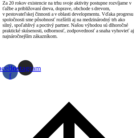
Za 20 rokov existencie na trhu svoje aktivity postupne rozvíjame v
ťažbe a približovaní dreva, doprave, obchode s drevom,
v pestov
ateľskej
činnosti a v oblasti
developmentu
. Vďaka progresu
spoločnosti sme pôsobnosť
rozšírili aj na medzinárodný trh ako
silný, spoľahlivý a poctivý partner. Našou výhodou sú dlhoročné
praktické skúsenosti, odbornosť, zodpovednosť a snaha vyhovieť aj
najnáročnejším zákazníkom.
acebook-
Instagram
f