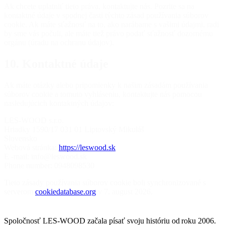
Ak chcete uplatniť tieto práva, kontaktujte nás. Pozrite sa na
kontaktné údaje v spodnej časti týchto zásad používania súborov
cookie. Ak máte sťažnosť na to, ako narábame s vašimi údajmi, radi
by sme vás počuli, ale máte tiež právo podať sťažnosť dozornému
orgánu (úradu na ochranu údajov).
10. Kontaktné údaje
Ak máte otázky alebo pripomienky k našim zásadám používania
súborov cookie a tomuto vyhláseniu, kontaktujte nás pomocou
nasledujúcich kontaktných údajov:
LES-WOOD s.r.o.
Hriadky 1590/17 031 01 Liptovský Mikuláš
Slovensko
Webová stránka:
https://leswood.sk
E -mail:
info@leswood.sk
Phone number: 0948098530
Tieto zásady používania súborov cookie boli synchronizované s
serverom
cookiedatabase.org
v 7. august 2026.
Spoločnosť LES-WOOD začala písať svoju históriu
od
roku 2006.