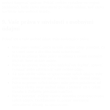
nemusí fungovať správne. Pokiaľ cookies vymažete vo svojom
prehliadači, budú znova umiestnené po vašom súhlase, keď znova
navštívite naše webové stránky.
9. Vaše práva v súvislosti s osobnými
údajmi
Pokiaľ ide o vaše osobné údaje, máte nasledujúce práva:
Máte právo vedieť, prečo sú vaše osobné údaje potrebné, čo
sa s nimi stane a ako dlho budú uchovávané.
Právo na prístup: Máte právo na prístup k svojim osobným
údajom, ktoré sú nám známe.
Právo na opravu: máte právo kedykoľvek doplniť, opraviť,
vymazať alebo zablokovať vaše osobné údaje.
Ak nám udelíte súhlas so spracovaním vašich údajov, máte
právo tento súhlas odvolať a vymazať vaše osobné údaje.
Právo na prenos vašich údajov: máte právo požadovať od
správcu všetky svoje osobné údaje a preniesť ich v celom
rozsahu k ďalšiemu prevádzkovateľovi.
Právo namietať: môžete vzniesť námietku proti spracovaniu
vašich údajov. Dodržiavame to, pokiaľ neexistujú
odôvodnené dôvody na spracovanie.