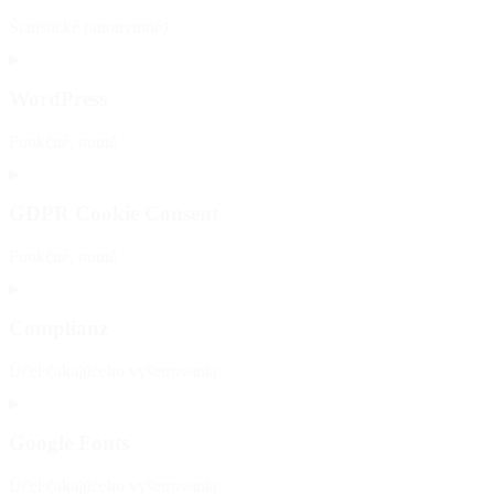
Štatistické (anonymné)
Consent
to
WordPress
service
elementor
Funkčné, nutné
Consent
to
GDPR Cookie Consent
service
wordpress
Funkčné, nutné
Consent
to
Complianz
service
gdpr-
Účel čakajúceho vyšetrovania
cookie-
consent
Consent
to
Google Fonts
service
complianz
Účel čakajúceho vyšetrovania